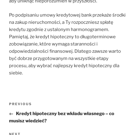
aby uniknąć nieporozumień w przyszłości.
Po podpisaniu umowy kredytowej bank przekaże środki
na zakup nieruchomości, a Ty rozpoczniesz spłatę
kredytu zgodnie z ustalonym harmonogramem.
Pamiętaj, że kredyt hipoteczny to długoterminowe
zobowiązanie, które wymaga staranności i
odpowiedzialności finansowej. Dlatego zawsze warto
być dobrze przygotowanym na wszystkie etapy
procesu, aby wybrać najlepszy kredyt hipoteczny dla
siebie.
Nawigacja
Previous
PREVIOUS
wpisu
Post
←
Kredyt hipoteczny bez wkładu własnego – co
musisz wiedzieć?
Next
NEXT