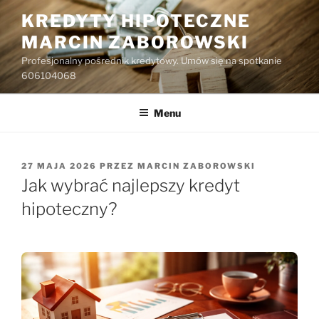
Przejdź
KREDYTY HIPOTECZNE
do
MARCIN ZABOROWSKI
treści
Profesjonalny pośrednik kredytowy. Umów się na spotkanie
606104068
Menu
OPUBLIKOWANE
27 MAJA 2026
PRZEZ
MARCIN ZABOROWSKI
W
Jak wybrać najlepszy kredyt
hipoteczny?